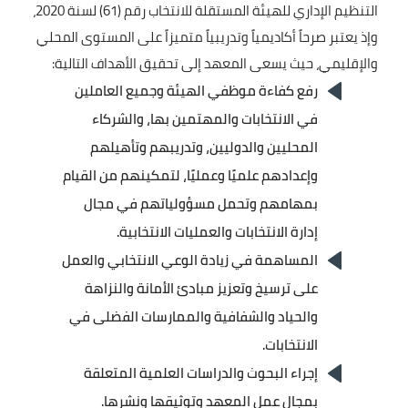
عدد المشاركين الكلي في
التنظيم الإداري للهيئة المستقلة للانتخاب رقم (61) لسنة 2020،
التدريب
وإذ يعتبر صرحاً أكاديمياً وتدريبياً متميزاً على المستوى المحلي
128
والإقليمي، حيث يسعى المعهد إلى تحقيق الأهداف التالية:
رفع كفاءة موظفي الهيئة وجميع العاملين
الصورة
في الانتخابات والمهتمين بها، والشركاء
عدد المشاركين ذكور
المحليين والدوليين، وتدريبهم وتأهيلهم
71
وإعدادهم علميًا وعمليًا، لتمكينهم من القيام
بمهامهم وتحمل مسؤولياتهم في مجال
الصورة
إدارة الانتخابات والعمليات الانتخابية.
عدد المشاركين الاناث
المساهمة في زيادة الوعي الانتخابي والعمل
57
على ترسيخ وتعزيز مبادئ الأمانة والنزاهة
الصورة
والحياد والشفافية والممارسات الفضلى في
الانتخابات.
عدد البرامج والورش
إجراء البحوث والدراسات العلمية المتعلقة
التدريبية
بمجال عمل المعهد وتوثيقها ونشرها.