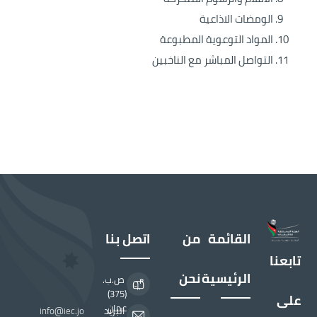
الومضات الاذاعية
المواد التوعوية المطبوعة
التواصل المباشر مع الناخبين
القائمة
من
اتصل بنا
تابعنا
الرئيسية
نحن
ص.ب.
(375)
على
عمان
البريد
info@iec.jo