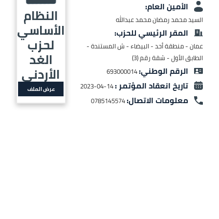
scree
الأمين العام:
النظام
reader
السيد محمد رمضان محمد عبدالله
الأساسي
pres
المقر الرئيسي للحزب:
لحزب
"Ctr
عمان - منطقة أحد - البيضاء - ش المستندة -
الغد
الطابق الأول - شقة رقم (3)
الأردني
الرقم الوطني:
/"
693000014
تاريخ انعقاد المؤتمر :
Thi
2023-04-14
وثيقة
عرض الملف
shortcu
معلومات الاتصال:
0785145574
activate
th
scree
reade
t
hel
yo
navigat