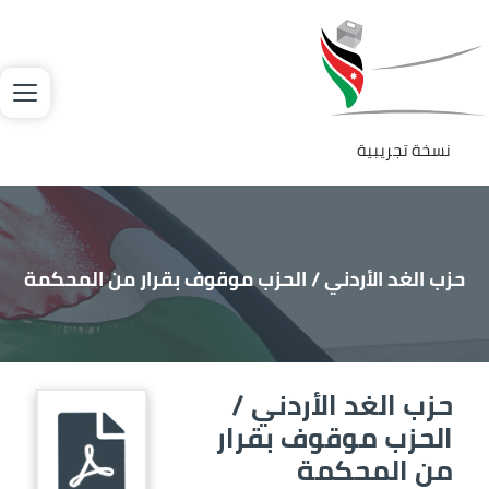
Welcom
جاوز إلى المحتوى الرئيسي
لصورة
t
Al
i
On
نسخة تجريبية
Accessibilit
scree
reader
T
حزب الغد الأردني / الحزب موقوف بقرار من المحكمة
star
th
Al
حزب الغد الأردني /
i
الصورة
On
الحزب موقوف بقرار
Accessibilit
من المحكمة