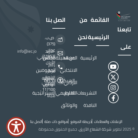
القائمة
من
اتصل بنا
تابعنا
الرئيسية
نحن
ص.ب.
(375)
على
عمان
البريد
info@iec.jo
(11953)
الرئيسية
المعهد
عن الهيئة
مجلس
الالكتروني:
الأردن
رقم
الانتخابي
المفوضين
مركز
الاتصال
سهولة
الهيكل
الخطة
الاردني
الوطني:
الوصول
117100 ,
التشريعات
التقارير
التنظيمي
الاستراتيجية
مجاناً
النافذة
والوثائق
الإعلانات والعطاءات
خريطة الموقع
مواقع ذات صلة
اتصل بنا
Top Header menu
© 2025 تطوير
شركة الشعاع الأزرق
. جميع الحقوق محفوظة