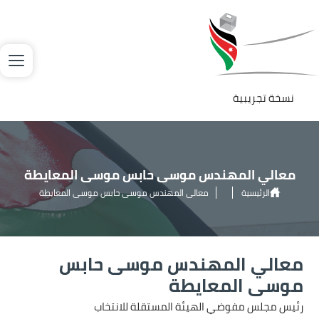
Welcom
جاوز إلى المحتوى الرئيسي
لصورة
t
Al
i
On
نسخة تجريبية
Accessibilit
scree
reader
معالي المهندس موسى حابس موسى المعايطة
T
الرئيسية
معالي المهندس موسى حابس موسى المعايطة
star
th
Al
معالي المهندس موسى حابس
i
On
موسى المعايطة
Accessibilit
رئيس مجلس مفوضي الهيئة المستقلة للانتخاب