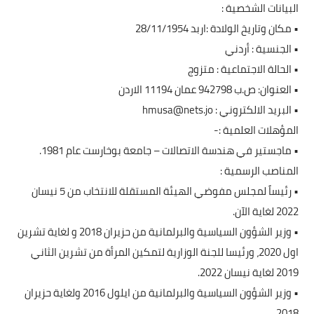
scree
البيانات الشخصية :
reader
• مكان وتاريخ الولادة :اربد 28/11/1954
pres
• الجنسية : أردني
"Ctr
• الحالة الاجتماعية : متزوج
• العنوان: ص.ب 942798 عمان 11194 الاردن
/"
• البريد الالكتروني : hmusa@nets.jo
Thi
المؤهلات العلمية :-
shortcu
• ماجستير في هندسة الاتصالات – جامعة بوخارست عام 1981.
activate
المناصب الرسمية :
th
• رئيساً لمجلس مفوضي الهيئة المستقلة للانتخاب من 5 نيسان
scree
2022 لغاية الآن.
reade
• وزير الشؤون السياسية والبرلمانية من حزيران 2018 و لغاية تشرين
t
اول 2020، ورئيسا للجنة الوزارية لتمكين المرأة من تشرين الثاني
hel
2019 لغاية نيسان 2022.
yo
• وزير الشؤون السياسية والبرلمانية من ايلول 2016 ولغاية حزيران
navigat
2018.