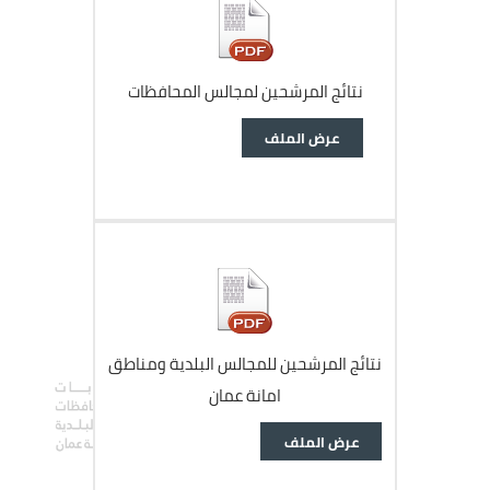
ﻧﺘﺎﺋﺞ اﻟﻤﺮﺷﺤﻴﻦ ﻟﻤﺠﺎﻟﺲ اﻟﻤﺤﺎﻓﻈﺎت
وثيقة
عرض الملف
ﻧﺘﺎﺋﺞ اﻟﻤﺮﺷﺤﻴﻦ ﻟﻠﻤﺠﺎﻟﺲ اﻟﺒﻠﺪﻳﺔ وﻣﻨﺎﻃﻖ
اﻣﺎﻧﺔ ﻋﻤﺎن
وثيقة
عرض الملف