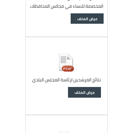
اﻟﻤﺨﺼﺼﺔ ﻟﻠﻨﺴﺎء ﻓﻲ ﻣﺠﺎﻟﺲ اﻟﻤﺤﺎﻓﻈﺎت
وثيقة
عرض الملف
ﻧﺘﺎﺋﺞ اﻟﻤﺮﺷﺤﻴﻦ ﻟﺮﺋﺎﺳﺔ اﻟﻤﺠﻠﺲ اﻟﺒﻠﺪي
وثيقة
عرض الملف