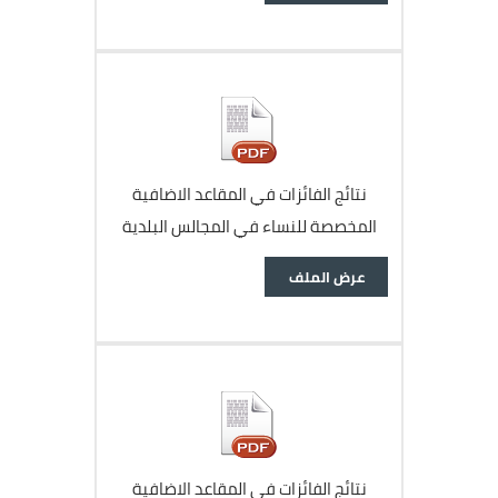
ﻧﺘﺎﺋﺞ اﻟﻔﺎﺋﺰات ﻓﻲ اﻟﻤﻘﺎﻋﺪ اﻻﺿﺎﻓﻴﺔ
اﻟﻤﺨﺼﺼﺔ ﻟﻠﻨﺴﺎء ﻓﻲ اﻟﻤﺠﺎﻟﺲ اﻟﺒﻠﺪﻳﺔ
وﻣﺠﻠﺲ اﻣﺎﻧﺔ ﻋﻤﺎن
وثيقة
عرض الملف
ﻧﺘﺎﺋﺞ اﻟﻔﺎﺋﺰات ﻓﻲ اﻟﻤﻘﺎﻋﺪ اﻻﺿﺎﻓﻴﺔ