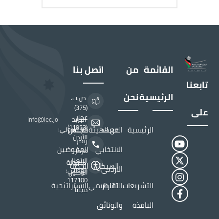
القائمة
من
اتصل بنا
تابعنا
الرئيسية
نحن
ص.ب.
(375)
على
عمان
البريد
info@iec.jo
(11953)
الرئيسية
المعهد
عن الهيئة
مجلس
الالكتروني:
الأردن
رقم
الانتخابي
المفوضين
مركز
الاتصال
سهولة
الهيكل
الخطة
الاردني
الوطني:
الوصول
117100 ,
التشريعات
التقارير
التنظيمي
الاستراتيجية
مجاناً
النافذة
والوثائق