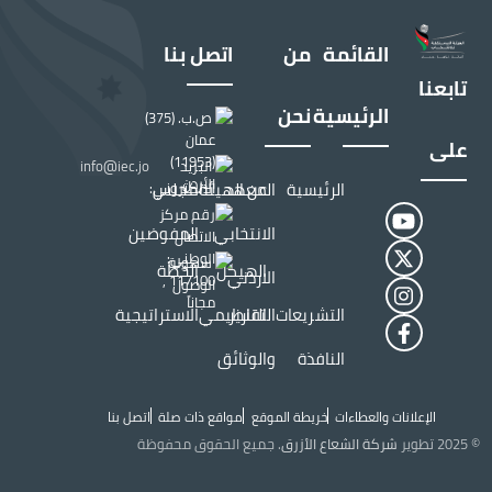
القائمة
من
اتصل بنا
تابعنا
الرئيسية
نحن
ص.ب. (375)
عمان
على
(11953)
البريد
info@iec.jo
الأردن
الرئيسية
المعهد
عن الهيئة
مجلس
الالكتروني:
رقم مركز
الانتخابي
المفوضين
الاتصال
الوطني:
سهولة
الهيكل
الخطة
الاردني
117100 ,
الوصول
مجاناً
التشريعات
التقارير
التنظيمي
الاستراتيجية
النافذة
والوثائق
الإعلانات والعطاءات
خريطة الموقع
مواقع ذات صلة
اتصل بنا
Top Header menu
© 2025 تطوير
شركة الشعاع الأزرق
. جميع الحقوق محفوظة