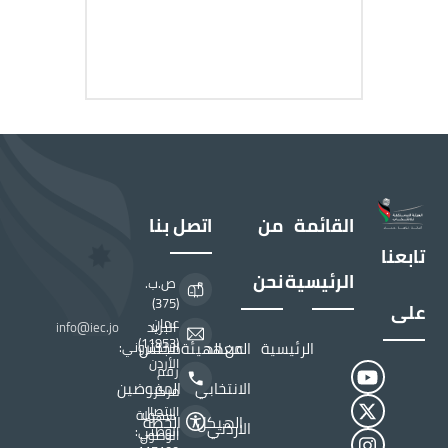
القائمة
من
اتصل بنا
تابعنا
الرئيسية
نحن
ص.ب.
(375)
على
عمان
البريد
info@iec.jo
(11953)
الرئيسية
المعهد
عن الهيئة
مجلس
الالكتروني:
الأردن
رقم
الانتخابي
المفوضين
مركز
الاتصال
سهولة
الهيكل
الخطة
الاردني
الوطني:
الوصول